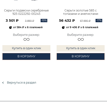
Серьги подвески серебряные
Серьги золотые 585 с
925 0222292-00245
топазами и аметистами
2101828М00900
3 501 ₽
56 432 ₽
-10%
-17%
3 890 ₽
67 990 ₽
от
584 ₽
x 6 платежей
от
9 406 ₽
x 6 платежей
Выберите размер
:
Выберите размер
:
Купить в один клик
Купить в один клик
В КОРЗИНУ
В КОРЗИНУ
Вернуться в раздел