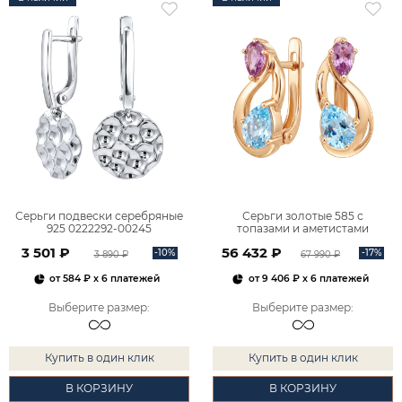
Серьги подвески серебряные
Серьги золотые 585 с
925 0222292-00245
топазами и аметистами
2101828М00900
3 501 ₽
56 432 ₽
-10%
-17%
3 890 ₽
67 990 ₽
от
584 ₽
x 6 платежей
от
9 406 ₽
x 6 платежей
Выберите размер
:
Выберите размер
:
Купить в один клик
Купить в один клик
В КОРЗИНУ
В КОРЗИНУ