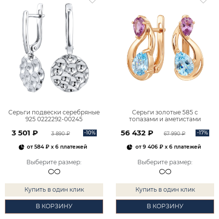
Серьги подвески серебряные
Серьги золотые 585 с
925 0222292-00245
топазами и аметистами
2101828М00900
3 501 ₽
56 432 ₽
-10%
-17%
3 890 ₽
67 990 ₽
от
584 ₽
x 6 платежей
от
9 406 ₽
x 6 платежей
Выберите размер
:
Выберите размер
:
Купить в один клик
Купить в один клик
В КОРЗИНУ
В КОРЗИНУ