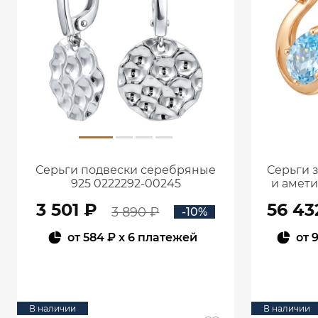
Серьги подвески серебряные
Серьги 
925 0222292-00245
и амет
3 501 ₽
56 43
3 890 ₽
-10%
от
584 ₽
x 6 платежей
от
9
В КОРЗИНУ
В наличии
В наличии