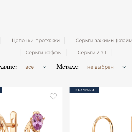
Цепочки-протяжки
Серьги зажимы (клай
Серьги-каффы
Серьги 2 в 1
личие:
Металл:
все
не выбран
В наличии