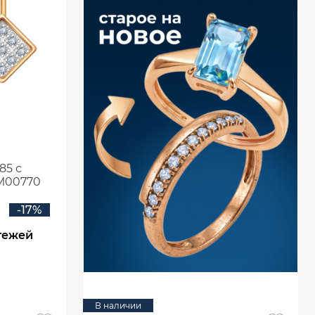
85 с
М00770
-17%
тежей
В наличии