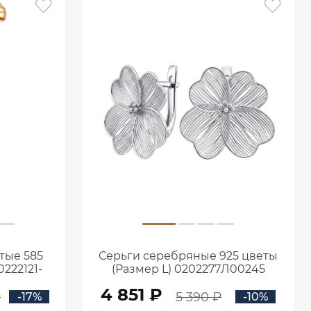
тые 585
Серьги серебряные 925 цветы
222121-
(Размер L) 0202277Л00245
4 851 ₽
₽
5 390 ₽
-17%
-10%