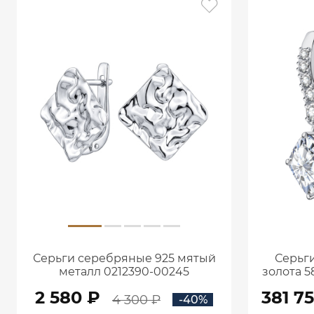
Серьги серебряные 925 мятый
Серьги
металл 0212390-00245
золота 5
кар
2 580 ₽
381 7
4 300 ₽
-40%