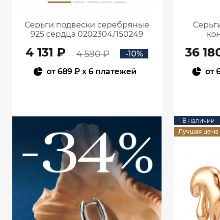
Серьги подвески серебряные
Серьги
925 сердца 0202304Л50249
кон
4 131 ₽
36 18
4 590 ₽
-10%
от
689 ₽
x 6 платежей
от
В КОРЗИНУ
В наличии
Лучшая цена