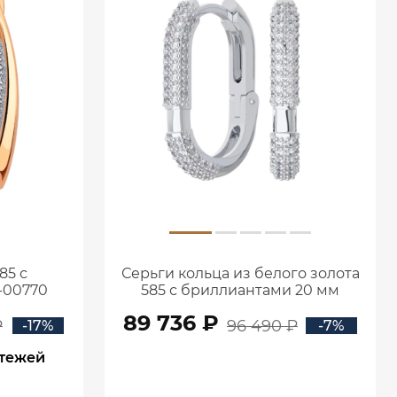
85 с
Серьги кольца из белого золота
-00770
585 с бриллиантами 20 мм
0201657-02732
89 736 ₽
₽
96 490 ₽
-17%
-7%
атежей
В КОРЗИНУ