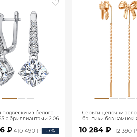
 подвески из белого
Серьги цепочки золо
85 с бриллиантами 2,06
бантики без камней 0
ата 2101800М06442
00240
56 ₽
10 284 ₽
410 490 ₽
12 390 
-7%