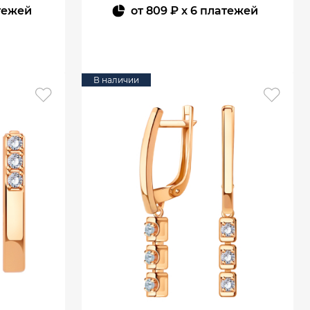
тежей
от
809 ₽
x 6 платежей
В КОРЗИНУ
В наличии