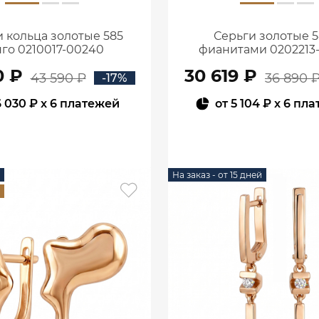
 кольца золотые 585
Серьги золотые 5
го 0210017-00240
фианитами 0202213
0 ₽
30 619 ₽
43 590 ₽
36 890 
-17%
6 030 ₽
x 6 платежей
от
5 104 ₽
x 6 пла
В КОРЗИНУ
В КОРЗИНУ
На заказ - от 15 дней