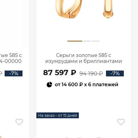
ые 585 с
Серьги золотые 585 с
94-00000
изумрудами и бриллиантами
2100555-00060
87 597 ₽
₽
94 190 ₽
-7%
-7%
от
14 600 ₽
x 6 платежей
В КОРЗИНУ
На заказ - от 15 дней