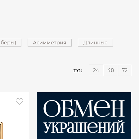
мберы)
Асимметрия
Длинные
по:
24
48
72