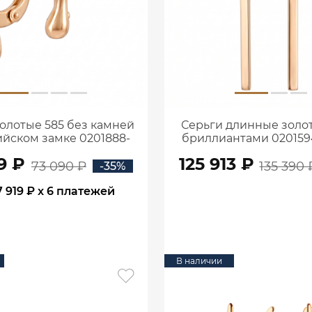
олотые 585 без камней
Серьги длинные золот
ийском замке 0201888-
бриллиантами 02015
00240
9 ₽
125 913 ₽
73 090 ₽
135 390 
-35%
7 919 ₽
x 6 платежей
В КОРЗИНУ
В КОРЗИНУ
В наличии