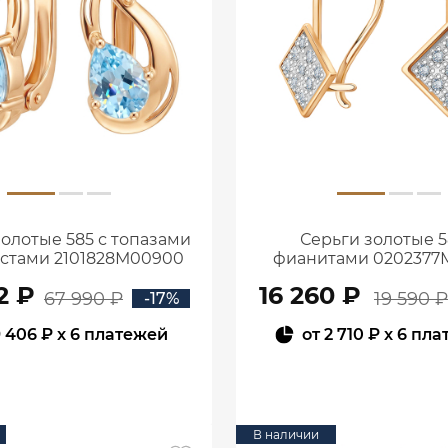
золотые 585 с топазами
Серьги золотые 5
истами 2101828М00900
фианитами 0202377
2 ₽
16 260 ₽
67 990 ₽
19 590 ₽
-17%
 406 ₽
x 6 платежей
от
2 710 ₽
x 6 пла
В КОРЗИНУ
В КОРЗИНУ
В наличии