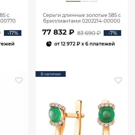
85 с
Серьги длинные золотые 585 с
-00770
бриллиантами 0202214-00000
77 832 ₽
₽
83 690 ₽
-17%
-7%
тежей
от
12 972 ₽
x 6 платежей
В КОРЗИНУ
В наличии