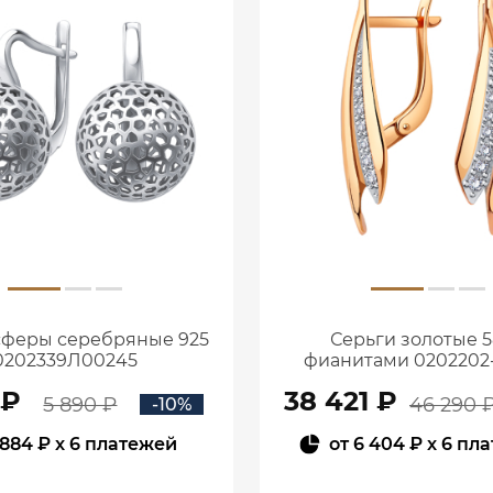
сферы серебряные 925
Серьги золотые 5
0202339Л00245
фианитами 0202202
 ₽
38 421 ₽
5 890 ₽
46 290 
-10%
884 ₽
x 6 платежей
от
6 404 ₽
x 6 пл