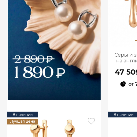
Серьги з
на англ
47 50
от
В наличии
В наличии
Лучшая цена