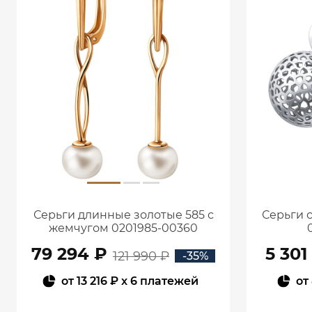
Серьги длинные золотые 585 с
Серьги 
жемчугом 0201985-00360
79 294 ₽
5 301
121 990 ₽
-35%
от
13 216 ₽
x 6 платежей
от