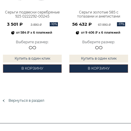
Серьги подвески серебряные
Серьги золотые 585 с
925 0222292-00245
топазами и аметистами
2101828М00900
3 501 ₽
56 432 ₽
-10%
-17%
3 890 ₽
67 990 ₽
от
584 ₽
x 6 платежей
от
9 406 ₽
x 6 платежей
Выберите размер
:
Выберите размер
:
Купить в один клик
Купить в один клик
В КОРЗИНУ
В КОРЗИНУ
Вернуться в раздел