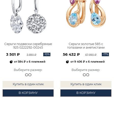
Серьги подвески серебряные
Серьги золотые 585 с
925 0222292-00245
топазами и аметистами
2101828М00900
3 501 ₽
56 432 ₽
-10%
-17%
3 890 ₽
67 990 ₽
от
584 ₽
x 6 платежей
от
9 406 ₽
x 6 платежей
Выберите размер
:
Выберите размер
:
Купить в один клик
Купить в один клик
В КОРЗИНУ
В КОРЗИНУ