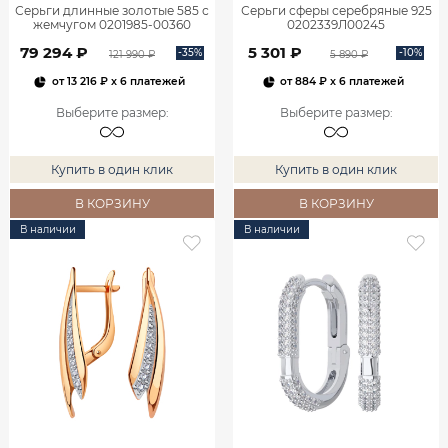
Серьги длинные золотые 585 с
Серьги сферы серебряные 925
жемчугом 0201985-00360
0202339Л00245
79 294 ₽
5 301 ₽
-35%
-10%
121 990 ₽
5 890 ₽
от
13 216 ₽
x 6 платежей
от
884 ₽
x 6 платежей
Выберите размер
:
Выберите размер
:
Купить в один клик
Купить в один клик
В КОРЗИНУ
В КОРЗИНУ
В наличии
В наличии