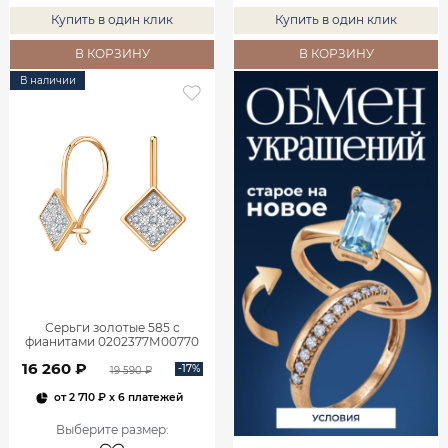
Купить в один клик
Купить в один клик
В КОРЗИНУ
В КОРЗИНУ
В наличии
Серьги золотые 585 с
фианитами 0202377М00770
16 260 ₽
-17%
19 590 ₽
от
2 710 ₽
x 6 платежей
Выберите размер
: