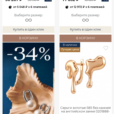
36 490 ₽
83 690 ₽
от
5 048 ₽
x 6 платежей
от
12 972 ₽
x 6 платежей
Выберите размер
:
Выберите размер
:
Купить в один клик
Купить в один клик
В КОРЗИНУ
В КОРЗИНУ
В наличии
Лучшая цена
Серьги золотые 585 без камней
на английском замке 0201888-