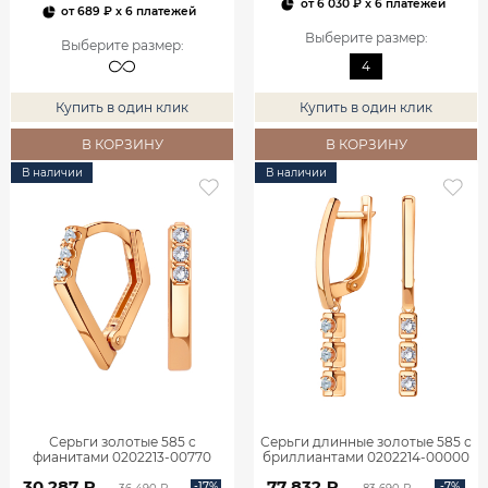
от
6 030 ₽
x 6 платежей
от
689 ₽
x 6 платежей
Выберите размер
:
Выберите размер
:
4
Купить в один клик
Купить в один клик
В КОРЗИНУ
В КОРЗИНУ
В наличии
В наличии
Серьги золотые 585 с
Серьги длинные золотые 585 с
фианитами 0202213-00770
бриллиантами 0202214-00000
30 287 ₽
77 832 ₽
-17%
-7%