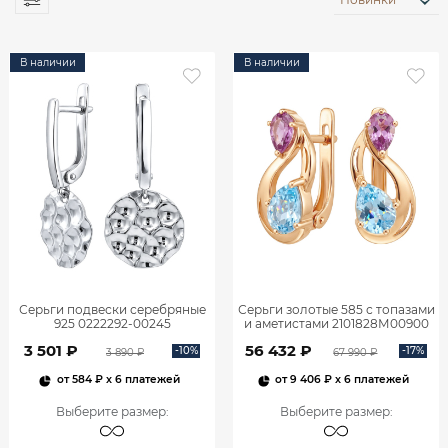
В наличии
В наличии
Серьги подвески серебряные
Серьги золотые 585 с топазами
925 0222292-00245
и аметистами 2101828М00900
3 501 ₽
56 432 ₽
-10%
-17%
3 890 ₽
67 990 ₽
от
584 ₽
x 6 платежей
от
9 406 ₽
x 6 платежей
Выберите размер
:
Выберите размер
: