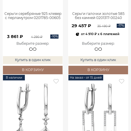
Серьги серебряные 925 клевер
Серьги галочки золотые 585
с перламутром 0201785-00605
без камней 0201317-00240
29 457 ₽
-17%
35 490 ₽
от
4 910 ₽
x 6 платежей
3 861 ₽
-10%
4 290 ₽
Выберите размер
:
Выберите размер
:
Купить в один клик
Купить в один клик
В КОРЗИНУ
В КОРЗИНУ
В наличии
На заказ - от 15 дней