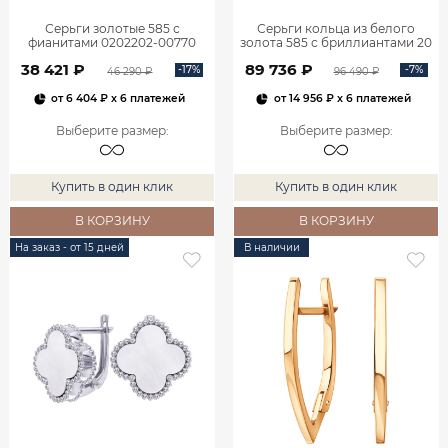
Серьги золотые 585 с
Серьги кольца из белого
фианитами 0202202-00770
золота 585 с бриллиантами 20
мм 0201657-02732
38 421 ₽
89 736 ₽
-17%
-7%
46 290 ₽
96 490 ₽
от
6 404 ₽
x 6 платежей
от
14 956 ₽
x 6 платежей
Выберите размер
:
Выберите размер
:
Купить в один клик
Купить в один клик
В КОРЗИНУ
В КОРЗИНУ
На заказ - от 15 дней
В наличии