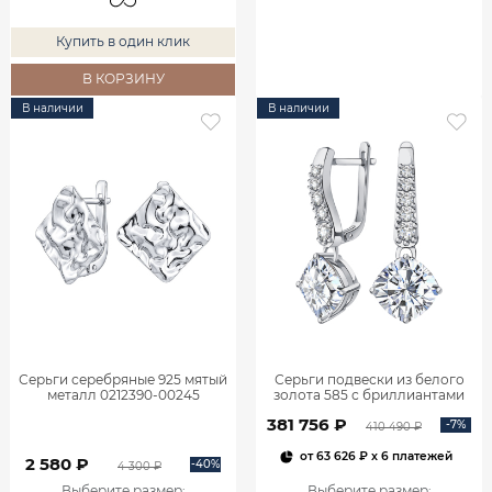
Купить в один клик
В КОРЗИНУ
В наличии
В наличии
Серьги серебряные 925 мятый
Серьги подвески из белого
металл 0212390-00245
золота 585 с бриллиантами
2,06 карата 2101800М06442
381 756 ₽
-7%
410 490 ₽
от
63 626 ₽
x 6 платежей
2 580 ₽
-40%
4 300 ₽
Выберите размер
:
Выберите размер
: