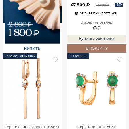
00240
47 509 ₽
-35%
73 090 ₽
от
7 919 ₽
x 6 платежей
Выберите размер
:
Купить в один клик
В КОРЗИНУ
На заказ - от 15 дней
В наличии
Серьги длинные золотые 585 с
Серьги золотые 585 с