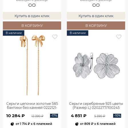
Купить в один клик
Купить в один клик
В КОРЗИНУ
В КОРЗИНУ
В наличии
В наличии
Серьги цепочки золотые 585
Серьги серебряные 925 цветы
бантики без камней 0222121-
(Размер L) 0202277Л00245
00240
10 284 ₽
4 851 ₽
-17%
-10%
12 390 ₽
5 390 ₽
от
1 714 ₽
x 6 платежей
от
809 ₽
x 6 платежей