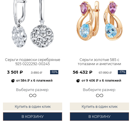
Серьги подвески серебряные
Серьги золотые 585 с
925 0222292-00245
топазами и аметистами
2101828М00900
3 501 ₽
56 432 ₽
-10%
-17%
3 890 ₽
67 990 ₽
от
584 ₽
x 6 платежей
от
9 406 ₽
x 6 платежей
Выберите размер
:
Выберите размер
:
Купить в один клик
Купить в один клик
В КОРЗИНУ
В КОРЗИНУ