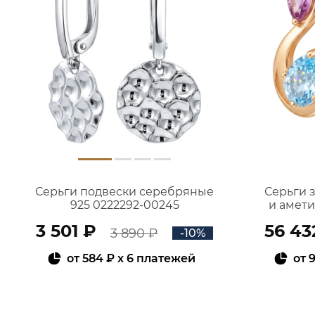
Серьги подвески серебряные
Серьги 
925 0222292-00245
и амет
3 501 ₽
56 43
3 890 ₽
-10%
от
584 ₽
x 6 платежей
от
9
В КОРЗИНУ