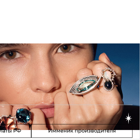
латы РФ
Имменик производителя