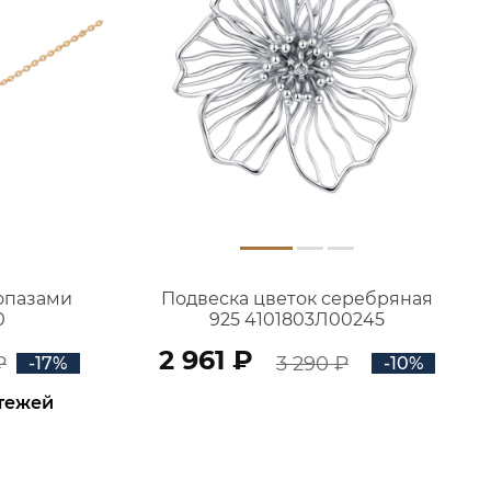
топазами
Подвеска цветок серебряная
0
925 4101803Л00245
2 961 ₽
₽
3 290 ₽
-17%
-10%
атежей
В КОРЗИНУ