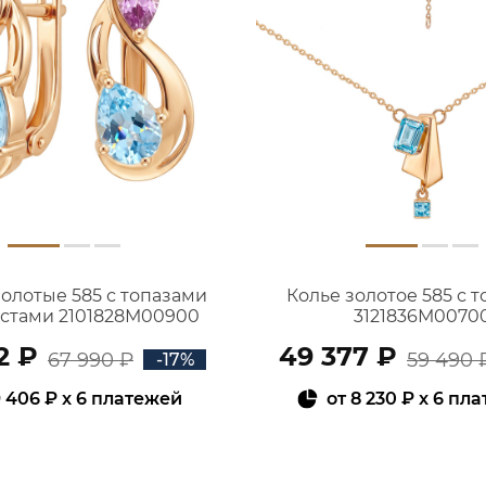
золотые 585 с топазами
Колье золотое 585 с 
истами 2101828М00900
3121836М0070
2 ₽
49 377 ₽
67 990 ₽
59 490 
-17%
 406 ₽
x 6 платежей
от
8 230 ₽
x 6 пл
В КОРЗИНУ
В КОРЗИНУ