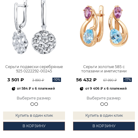
Серьги подвески серебряные
Серьги золотые 585 с
925 0222292-00245
топазами и аметистами
2101828М00900
3 501 ₽
56 432 ₽
-10%
-17%
3 890 ₽
67 990 ₽
от
584 ₽
x 6 платежей
от
9 406 ₽
x 6 платежей
Выберите размер
:
Выберите размер
:
Купить в один клик
Купить в один клик
В КОРЗИНУ
В КОРЗИНУ