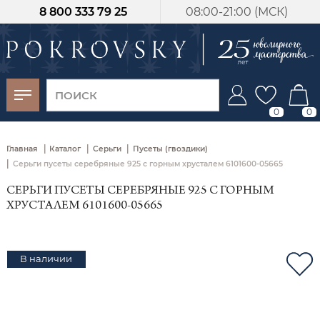
8 800 333 79 25
08:00-21:00 (МСК)
-30%
от 15 дней с
момента оплаты
0
0
|
|
|
Главная
Каталог
Серьги
Пусеты (гвоздики)
|
Серьги пусеты серебряные 925 с горным хрусталем 6101600-05665
СЕРЬГИ ПУСЕТЫ СЕРЕБРЯНЫЕ 925 С ГОРНЫМ
ХРУСТАЛЕМ 6101600-05665
В наличии