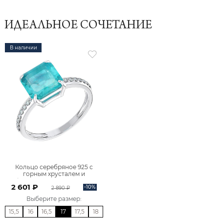
ИДЕАЛЬНОЕ СОЧЕТАНИЕ
В наличии
Кольцо серебряное 925 с
горным хрусталем и
фианитами 1101600-05675
2 601 ₽
-10%
2 890 ₽
Выберите размер
:
15,5
16
16,5
17
17,5
18