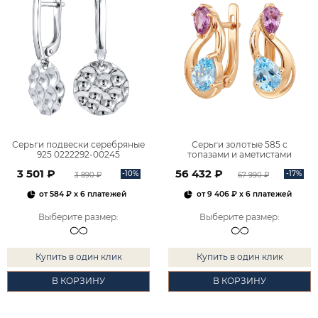
Серьги подвески серебряные
Серьги золотые 585 с
925 0222292-00245
топазами и аметистами
2101828М00900
3 501 ₽
56 432 ₽
-10%
-17%
3 890 ₽
67 990 ₽
от
584 ₽
x 6 платежей
от
9 406 ₽
x 6 платежей
Выберите размер
:
Выберите размер
:
Купить в один клик
Купить в один клик
В КОРЗИНУ
В КОРЗИНУ