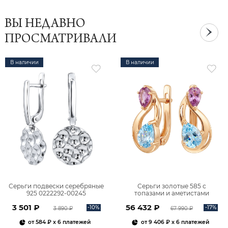
ВЫ НЕДАВНО
ПРОСМАТРИВАЛИ
В наличии
В наличии
Серьги подвески серебряные
Серьги золотые 585 с
925 0222292-00245
топазами и аметистами
2101828М00900
3 501 ₽
56 432 ₽
-10%
-17%
3 890 ₽
67 990 ₽
от
584 ₽
x 6 платежей
от
9 406 ₽
x 6 платежей