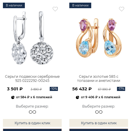
В наличии
В наличии
Серьги подвески серебряные
Серьги золотые 585 с
925 0222292-00245
топазами и аметистами
2101828М00900
3 501 ₽
56 432 ₽
-10%
-17%
3 890 ₽
67 990 ₽
от
584 ₽
x 6 платежей
от
9 406 ₽
x 6 платежей
Выберите размер
:
Выберите размер
:
Купить в один клик
Купить в один клик