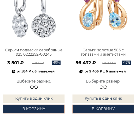
Серьги подвески серебряные
Серьги золотые 585 с
925 0222292-00245
топазами и аметистами
2101828М00900
3 501 ₽
56 432 ₽
-10%
-17%
3 890 ₽
67 990 ₽
от
584 ₽
x 6 платежей
от
9 406 ₽
x 6 платежей
Выберите размер
:
Выберите размер
:
Купить в один клик
Купить в один клик
В КОРЗИНУ
В КОРЗИНУ