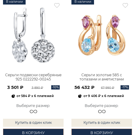
В наличии
В наличии
Серьги подвески серебряные
Серьги золотые 585 с
925 0222292-00245
топазами и аметистами
2101828М00900
3 501 ₽
56 432 ₽
-10%
-17%
3 890 ₽
67 990 ₽
от
584 ₽
x 6 платежей
от
9 406 ₽
x 6 платежей
Выберите размер
:
Выберите размер
:
Купить в один клик
Купить в один клик
В КОРЗИНУ
В КОРЗИНУ