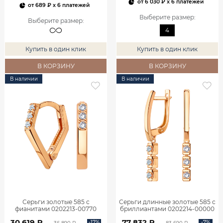
от
6 030 ₽
x 6 платежей
от
689 ₽
x 6 платежей
Выберите размер
:
Выберите размер
:
4
Купить в один клик
Купить в один клик
В КОРЗИНУ
В КОРЗИНУ
В наличии
В наличии
Серьги золотые 585 с
Серьги длинные золотые 585 с
фианитами 0202213-00770
бриллиантами 0202214-00000
30 619 ₽
77 832 ₽
-17%
-7%