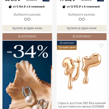
36 890 ₽
83 690 ₽
от
5 104 ₽
x 6 платежей
от
12 972 ₽
x 6 платежей
Выберите размер
:
Выберите размер
:
Купить в один клик
Купить в один клик
В КОРЗИНУ
В КОРЗИНУ
В наличии
Лучшая цена
Серьги золотые 585 без камней
на английском замке 0201888-