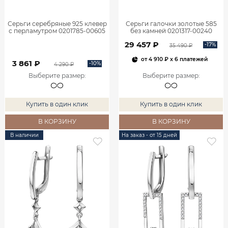
Серьги серебряные 925 клевер
Серьги галочки золотые 585
с перламутром 0201785-00605
без камней 0201317-00240
29 457 ₽
-17%
35 490 ₽
от
4 910 ₽
x 6 платежей
3 861 ₽
-10%
4 290 ₽
Выберите размер
:
Выберите размер
:
Купить в один клик
Купить в один клик
В КОРЗИНУ
В КОРЗИНУ
В наличии
На заказ - от 15 дней