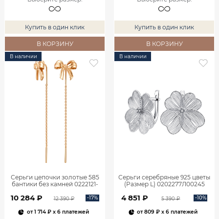
Купить в один клик
Купить в один клик
В КОРЗИНУ
В КОРЗИНУ
В наличии
В наличии
Серьги цепочки золотые 585
Серьги серебряные 925 цветы
бантики без камней 0222121-
(Размер L) 0202277Л00245
00240
10 284 ₽
4 851 ₽
-17%
-10%
12 390 ₽
5 390 ₽
от
1 714 ₽
x 6 платежей
от
809 ₽
x 6 платежей