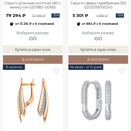
Серьги длинные золотые 585 с
Серьги сферы серебряные 925
жемчугом 0201985-00360
0202339Л00245
79 294 ₽
5 301 ₽
-35%
-10%
121 990 ₽
5 890 ₽
от
13 216 ₽
x 6 платежей
от
884 ₽
x 6 платежей
Выберите размер
:
Выберите размер
:
Купить в один клик
Купить в один клик
В КОРЗИНУ
В КОРЗИНУ
В наличии
На заказ - от 15 дней