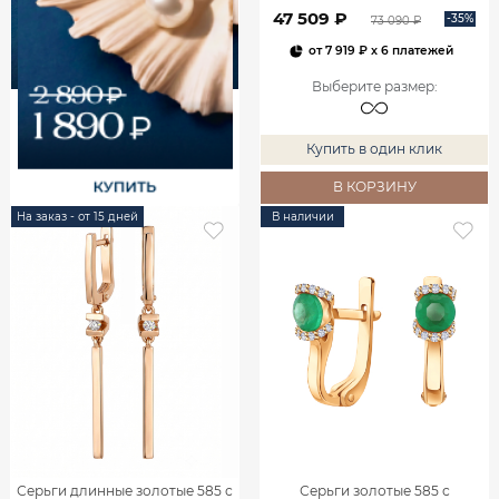
00240
47 509 ₽
-35%
73 090 ₽
от
7 919 ₽
x 6 платежей
Выберите размер
:
Купить в один клик
В КОРЗИНУ
На заказ - от 15 дней
В наличии
Серьги длинные золотые 585 с
Серьги золотые 585 с