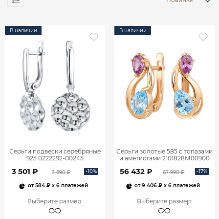
В наличии
В наличии
Серьги подвески серебряные
Серьги золотые 585 с топазами
925 0222292-00245
и аметистами 2101828М00900
3 501 ₽
56 432 ₽
-10%
-17%
3 890 ₽
67 990 ₽
от
584 ₽
x 6 платежей
от
9 406 ₽
x 6 платежей
Выберите размер
:
Выберите размер
: