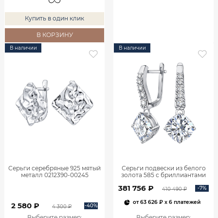
Купить в один клик
В КОРЗИНУ
В наличии
В наличии
Серьги серебряные 925 мятый
Серьги подвески из белого
металл 0212390-00245
золота 585 с бриллиантами
2,06 карата 2101800М06442
381 756 ₽
-7%
410 490 ₽
от
63 626 ₽
x 6 платежей
2 580 ₽
-40%
4 300 ₽
Выберите размер
:
Выберите размер
: