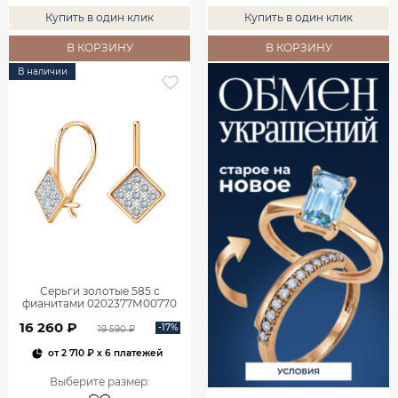
Купить в один клик
Купить в один клик
В КОРЗИНУ
В КОРЗИНУ
В наличии
Серьги золотые 585 с
фианитами 0202377М00770
16 260 ₽
-17%
19 590 ₽
от
2 710 ₽
x 6 платежей
Выберите размер
: