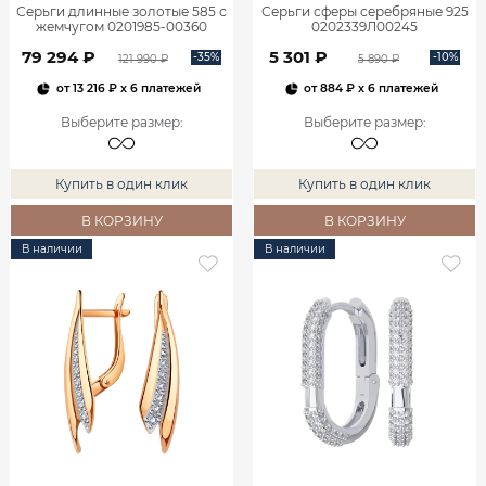
Серьги длинные золотые 585 с
Серьги сферы серебряные 925
жемчугом 0201985-00360
0202339Л00245
79 294 ₽
5 301 ₽
-35%
-10%
121 990 ₽
5 890 ₽
от
13 216 ₽
x 6 платежей
от
884 ₽
x 6 платежей
Выберите размер
:
Выберите размер
:
Купить в один клик
Купить в один клик
В КОРЗИНУ
В КОРЗИНУ
В наличии
В наличии