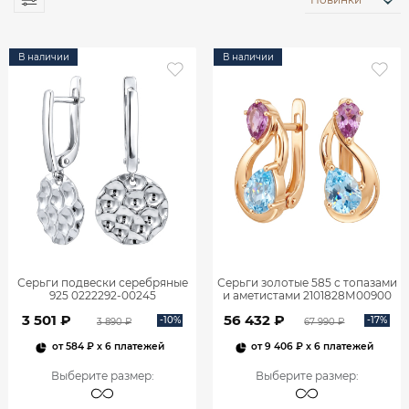
В наличии
В наличии
Серьги подвески серебряные
Серьги золотые 585 с топазами
925 0222292-00245
и аметистами 2101828М00900
3 501 ₽
56 432 ₽
-10%
-17%
3 890 ₽
67 990 ₽
от
584 ₽
x 6 платежей
от
9 406 ₽
x 6 платежей
Выберите размер
:
Выберите размер
: