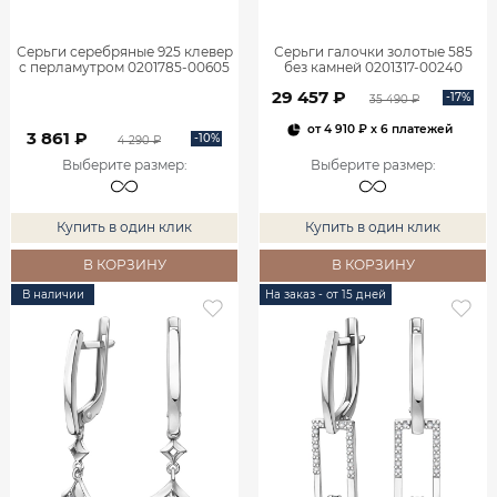
Серьги серебряные 925 клевер
Серьги галочки золотые 585
с перламутром 0201785-00605
без камней 0201317-00240
29 457 ₽
-17%
35 490 ₽
от
4 910 ₽
x 6 платежей
3 861 ₽
-10%
4 290 ₽
Выберите размер
:
Выберите размер
:
Купить в один клик
Купить в один клик
В КОРЗИНУ
В КОРЗИНУ
В наличии
На заказ - от 15 дней