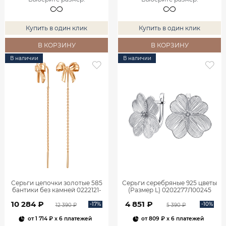
Купить в один клик
Купить в один клик
В КОРЗИНУ
В КОРЗИНУ
В наличии
В наличии
Серьги цепочки золотые 585
Серьги серебряные 925 цветы
бантики без камней 0222121-
(Размер L) 0202277Л00245
00240
10 284 ₽
4 851 ₽
-17%
-10%
12 390 ₽
5 390 ₽
от
1 714 ₽
x 6 платежей
от
809 ₽
x 6 платежей