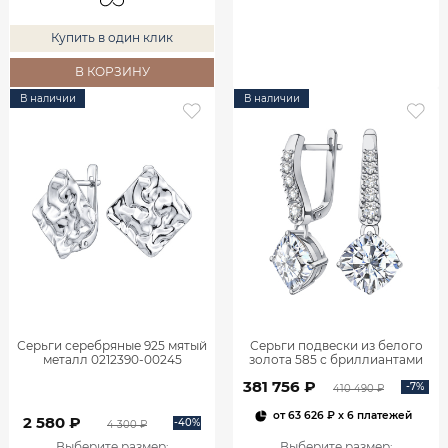
Купить в один клик
В КОРЗИНУ
В наличии
В наличии
Серьги серебряные 925 мятый
Серьги подвески из белого
металл 0212390-00245
золота 585 с бриллиантами
2,06 карата 2101800М06442
381 756 ₽
-7%
410 490 ₽
от
63 626 ₽
x 6 платежей
2 580 ₽
-40%
4 300 ₽
Выберите размер
:
Выберите размер
: