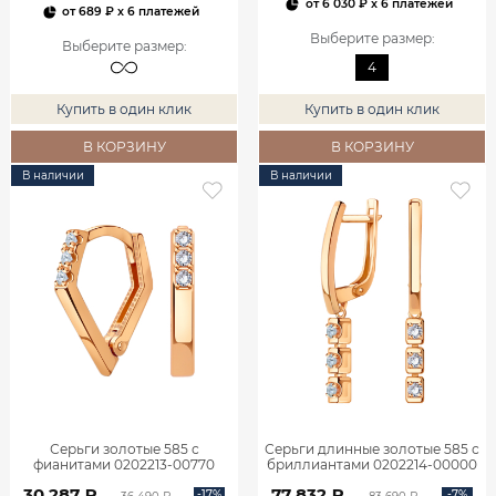
от
6 030 ₽
x 6 платежей
от
689 ₽
x 6 платежей
Выберите размер
:
Выберите размер
:
4
Купить в один клик
Купить в один клик
В КОРЗИНУ
В КОРЗИНУ
В наличии
В наличии
Серьги золотые 585 с
Серьги длинные золотые 585 с
фианитами 0202213-00770
бриллиантами 0202214-00000
30 287 ₽
77 832 ₽
-17%
-7%