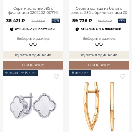
Серьги золотые 585 с
Серьги кольца из белого
фианитами 0202202-00770
золота 585 с бриллиантами 20
мм 0201657-02732
38 421 ₽
89 736 ₽
-17%
-7%
46 290 ₽
96 490 ₽
от
6 404 ₽
x 6 платежей
от
14 956 ₽
x 6 платежей
Выберите размер
:
Выберите размер
:
Купить в один клик
Купить в один клик
В КОРЗИНУ
В КОРЗИНУ
На заказ - от 15 дней
В наличии