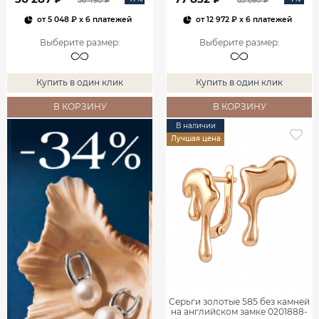
36 490 ₽
83 690 ₽
от
5 048 ₽
x 6 платежей
от
12 972 ₽
x 6 платежей
Выберите размер
:
Выберите размер
:
Купить в один клик
Купить в один клик
В КОРЗИНУ
В КОРЗИНУ
В наличии
Лучшая цена
Серьги золотые 585 без камней
на английском замке 0201888-