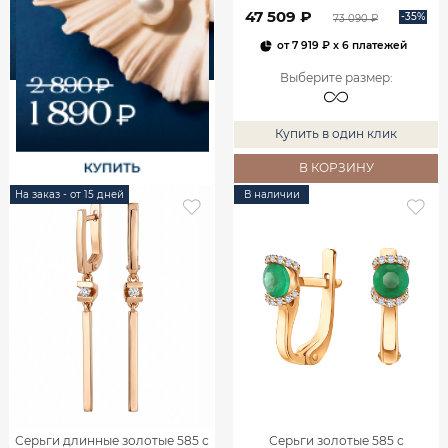
00240
47 509 ₽
-35%
73 090 ₽
от
7 919 ₽
x 6 платежей
Выберите размер
:
Купить в один клик
В КОРЗИНУ
На заказ - от 15 дней
В наличии
Серьги длинные золотые 585 с
Серьги золотые 585 с