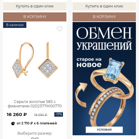
Купить в один клик
Купить в один клик
В КОРЗИНУ
В КОРЗИНУ
В наличии
Серьги золотые 585 с
фианитами 0202377М00770
16 260 ₽
-17%
19 590 ₽
от
2 710 ₽
x 6 платежей
Выберите размер
: