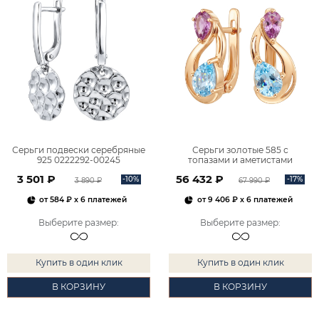
Серьги подвески серебряные
Серьги золотые 585 с
925 0222292-00245
топазами и аметистами
2101828М00900
3 501 ₽
56 432 ₽
-10%
-17%
3 890 ₽
67 990 ₽
от
584 ₽
x 6 платежей
от
9 406 ₽
x 6 платежей
Выберите размер
:
Выберите размер
:
Купить в один клик
Купить в один клик
В КОРЗИНУ
В КОРЗИНУ