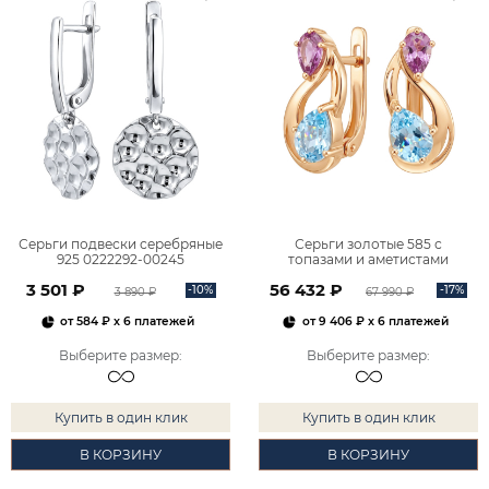
Серьги подвески серебряные
Серьги золотые 585 с
925 0222292-00245
топазами и аметистами
2101828М00900
3 501 ₽
56 432 ₽
-10%
-17%
3 890 ₽
67 990 ₽
от
584 ₽
x 6 платежей
от
9 406 ₽
x 6 платежей
Выберите размер
:
Выберите размер
:
Купить в один клик
Купить в один клик
В КОРЗИНУ
В КОРЗИНУ