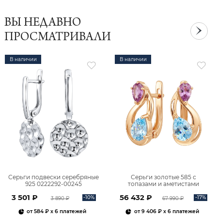
ВЫ НЕДАВНО
ПРОСМАТРИВАЛИ
В наличии
В наличии
Серьги подвески серебряные
Серьги золотые 585 с
925 0222292-00245
топазами и аметистами
2101828М00900
3 501 ₽
56 432 ₽
-10%
-17%
3 890 ₽
67 990 ₽
от
584 ₽
x 6 платежей
от
9 406 ₽
x 6 платежей