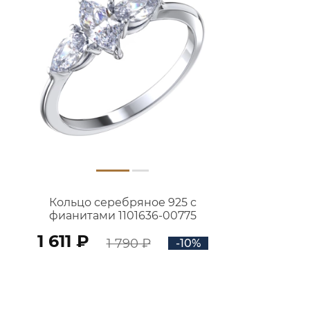
Кольцо серебряное 925 с
фианитами 1101636-00775
1 611 ₽
1 790 ₽
-10%
В КОРЗИНУ