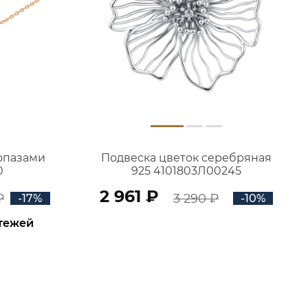
топазами
Подвеска цветок серебряная
0
925 4101803Л00245
2 961 ₽
₽
3 290 ₽
-17%
-10%
атежей
В КОРЗИНУ