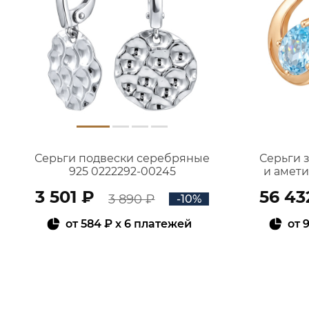
Серьги подвески серебряные
Серьги 
925 0222292-00245
и амет
3 501 ₽
56 43
3 890 ₽
-10%
от
584 ₽
x 6 платежей
от
9
В КОРЗИНУ