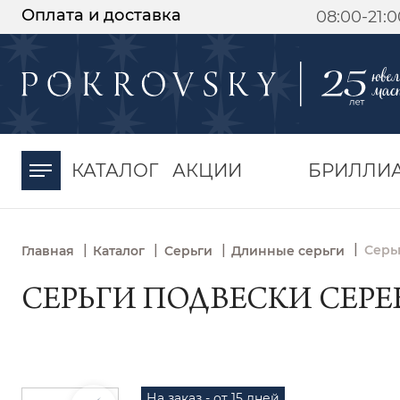
Оплата и доставка
08:00-21:
-30%
от 15 дней с
момента оплаты
КАТАЛОГ
АКЦИИ
БРИЛЛИ
|
|
|
|
Серь
Главная
Каталог
Серьги
Длинные серьги
СЕРЬГИ ПОДВЕСКИ СЕРЕБ
На заказ - от 15 дней