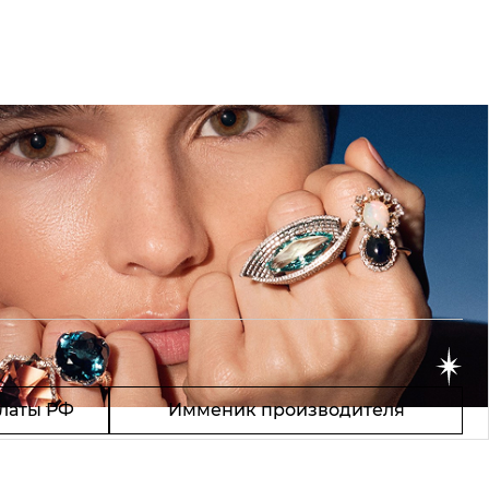
латы РФ
Имменик производителя