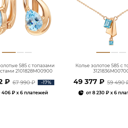
золотые 585 с топазами
Колье золотое 585 с 
истами 2101828М00900
3121836М0070
2 ₽
49 377 ₽
67 990 ₽
59 490 
-17%
 406 ₽
x 6 платежей
от
8 230 ₽
x 6 пл
В КОРЗИНУ
В КОРЗИНУ