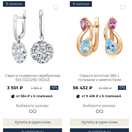
В наличии
В наличии
Серьги подвески серебряные
Серьги золотые 585 с
925 0222292-00245
топазами и аметистами
2101828М00900
3 501 ₽
56 432 ₽
-10%
-17%
3 890 ₽
67 990 ₽
от
584 ₽
x 6 платежей
от
9 406 ₽
x 6 платежей
Выберите размер
:
Выберите размер
:
Купить в один клик
Купить в один клик