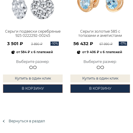
Серьги подвески серебряные
Серьги золотые 585 с
925 0222292-00245
топазами и аметистами
2101828М00900
3 501 ₽
56 432 ₽
-10%
-17%
3 890 ₽
67 990 ₽
от
584 ₽
x 6 платежей
от
9 406 ₽
x 6 платежей
Выберите размер
:
Выберите размер
:
Купить в один клик
Купить в один клик
В КОРЗИНУ
В КОРЗИНУ
Вернуться в раздел