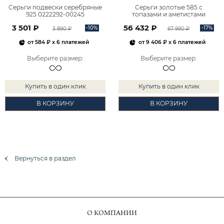
Серьги подвески серебряные
Серьги золотые 585 с
925 0222292-00245
топазами и аметистами
2101828М00900
3 501 ₽
56 432 ₽
-10%
-17%
3 890 ₽
67 990 ₽
от
584 ₽
x 6 платежей
от
9 406 ₽
x 6 платежей
Выберите размер
:
Выберите размер
:
Купить в один клик
Купить в один клик
В КОРЗИНУ
В КОРЗИНУ
Вернуться в раздел
О КОМПАНИИ