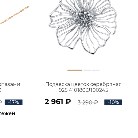
топазами
Подвеска цветок серебряная
0
925 4101803Л00245
2 961 ₽
₽
3 290 ₽
-17%
-10%
атежей
В КОРЗИНУ