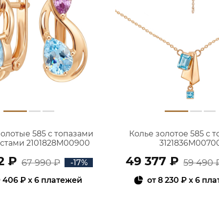
золотые 585 с топазами
Колье золотое 585 с 
истами 2101828М00900
3121836М0070
2 ₽
49 377 ₽
67 990 ₽
59 490 
-17%
 406 ₽
x 6 платежей
от
8 230 ₽
x 6 пл
В КОРЗИНУ
В КОРЗИНУ