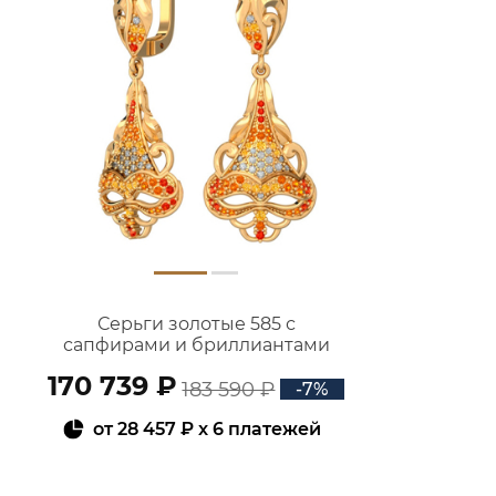
Серьги золотые 585 с
сапфирами и бриллиантами
2100817-03861
170 739 ₽
183 590 ₽
-7%
от
28 457 ₽
x 6 платежей
В КОРЗИНУ