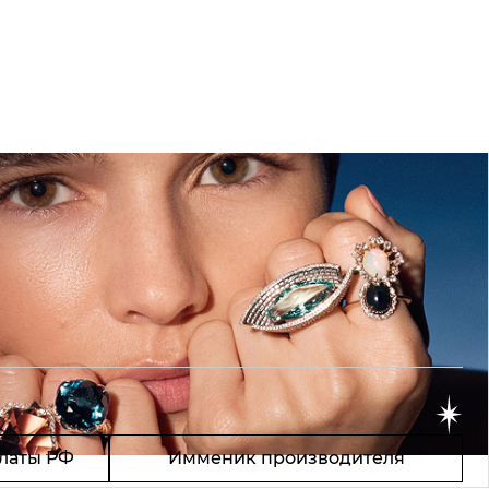
латы РФ
Имменик производителя