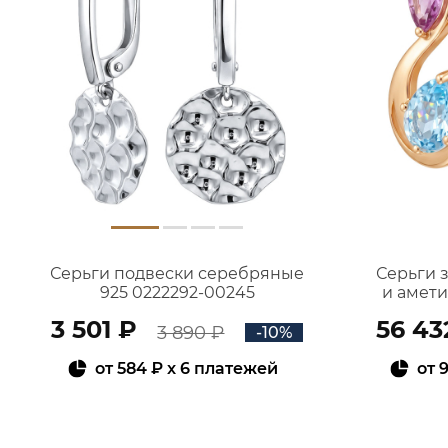
Серьги подвески серебряные
Серьги 
925 0222292-00245
и амет
3 501 ₽
56 43
3 890 ₽
-10%
от
584 ₽
x 6 платежей
от
9
В КОРЗИНУ