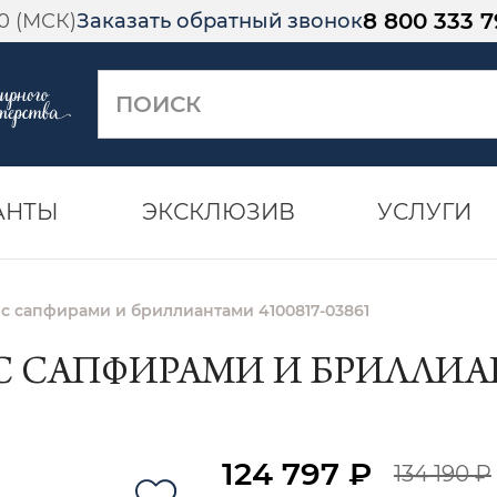
8 800 333 7
00 (МСК)
Заказать обратный звонок
АНТЫ
ЭКСКЛЮЗИВ
УСЛУГИ
 с сапфирами и бриллиантами 4100817-03861
С САПФИРАМИ И БРИЛЛИАН
124 797 ₽
134 190 ₽