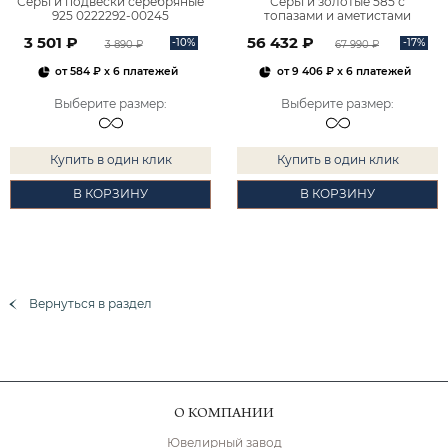
Серьги подвески серебряные
Серьги золотые 585 с
925 0222292-00245
топазами и аметистами
2101828М00900
3 501 ₽
56 432 ₽
-10%
-17%
3 890 ₽
67 990 ₽
от
584 ₽
x 6 платежей
от
9 406 ₽
x 6 платежей
Выберите размер
:
Выберите размер
:
Купить в один клик
Купить в один клик
В КОРЗИНУ
В КОРЗИНУ
Вернуться в раздел
О КОМПАНИИ
Ювелирный завод