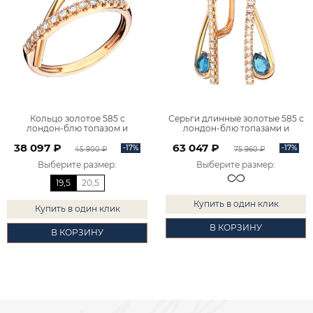
Кольцо золотое 585 с
Серьги длинные золотые 585 с
лондон‑блю топазом и
лондон‑блю топазами и
фианитами 1101729-00740
фианитами 2101729-00740
38 097 ₽
63 047 ₽
-17%
-17%
45 900 ₽
75 960 ₽
Выберите размер
:
Выберите размер
:
19,5
20,5
Купить в один клик
Купить в один клик
В КОРЗИНУ
В КОРЗИНУ