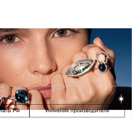
латы РФ
Имменик производителя