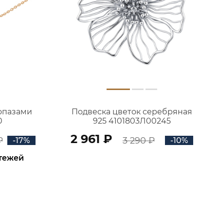
топазами
Подвеска цветок серебряная
0
925 4101803Л00245
2 961 ₽
₽
3 290 ₽
-17%
-10%
атежей
В КОРЗИНУ