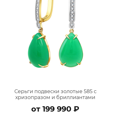
Серьги подвески золотые 585 с
хризопразом и бриллиантами
9201293-05901
от 199 990 ₽
В КОРЗИНУ