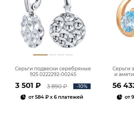
Серьги подвески серебряные
Серьги 
925 0222292-00245
и амет
3 501 ₽
56 43
3 890 ₽
-10%
от
584 ₽
x 6 платежей
от
9
В КОРЗИНУ