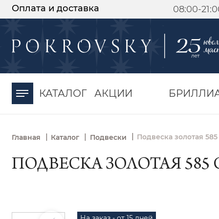
Оплата и доставка
08:00-21:
-30%
от 15 дней с
момента оплаты
КАТАЛОГ
АКЦИИ
БРИЛЛИ
|
|
|
Подвеска золотая 585
Главная
Каталог
Подвески
ПОДВЕСКА ЗОЛОТАЯ 585 
На заказ - от 15 дней