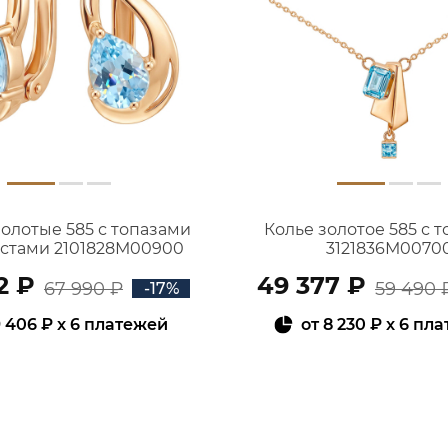
золотые 585 с топазами
Колье золотое 585 с 
истами 2101828М00900
3121836М0070
2 ₽
49 377 ₽
67 990 ₽
59 490 
-17%
 406 ₽
x 6 платежей
от
8 230 ₽
x 6 пл
В КОРЗИНУ
В КОРЗИНУ