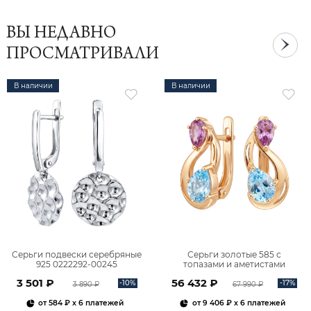
ВЫ НЕДАВНО
ПРОСМАТРИВАЛИ
В наличии
В наличии
Серьги подвески серебряные
Серьги золотые 585 с
925 0222292-00245
топазами и аметистами
2101828М00900
3 501 ₽
56 432 ₽
-10%
-17%
3 890 ₽
67 990 ₽
от
584 ₽
x 6 платежей
от
9 406 ₽
x 6 платежей