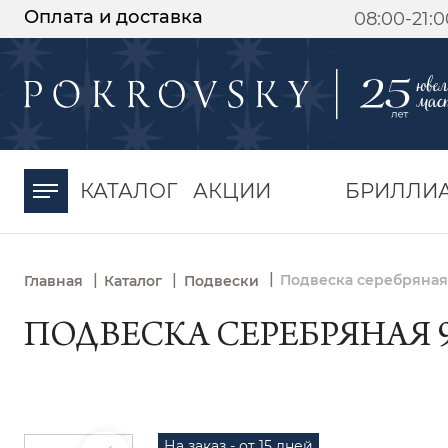
Оплата и доставка
08:00-21:
-30%
от 15 дней с
момента оплаты
КАТАЛОГ
АКЦИИ
БРИЛЛИ
|
|
|
Подвеска серебряная
Главная
Каталог
Подвески
ПОДВЕСКА СЕРЕБРЯНАЯ 9
На заказ - от 15 дней