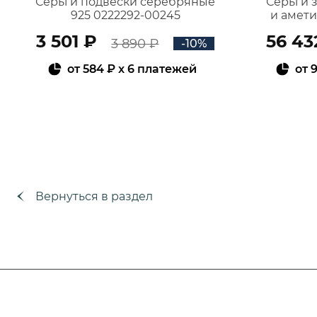
Серьги подвески серебряные
Серьги 
925 0222292-00245
и амет
3 501 ₽
56 43
3 890 ₽
-10%
от
584 ₽
x 6 платежей
от
9
В КОРЗИНУ
Вернуться в раздел