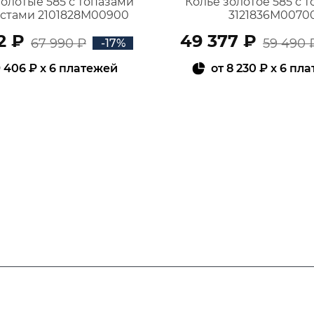
золотые 585 с топазами
Колье золотое 585 с 
истами 2101828М00900
3121836М0070
2 ₽
49 377 ₽
67 990 ₽
59 490 
-17%
 406 ₽
x 6 платежей
от
8 230 ₽
x 6 пл
В КОРЗИНУ
В КОРЗИНУ