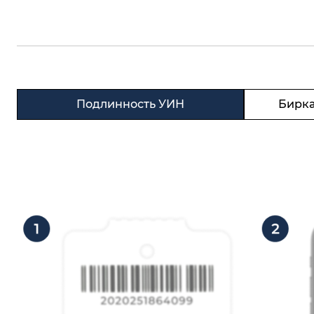
Подлинность УИН
Бирка