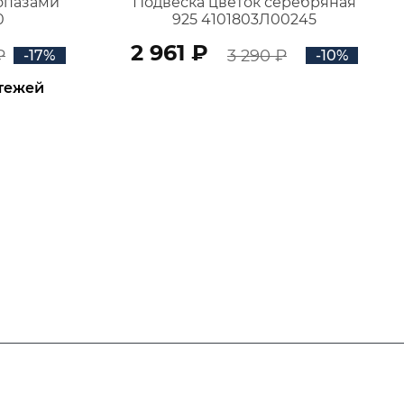
топазами
Подвеска цветок серебряная
0
925 4101803Л00245
2 961 ₽
₽
3 290 ₽
-17%
-10%
атежей
В КОРЗИНУ