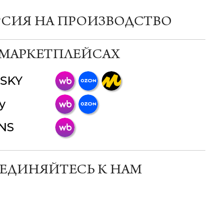
РСИЯ НА ПРОИЗВОДСТВО
 МАРКЕТПЛЕЙСАХ
SKY
ChatApp
y
online
INS
Мессенджеры
Свяжитесь с нами через любой удобный
мессенджер!
ЕДИНЯЙТЕСЬ К НАМ
Телеграм
Макс
ВКонтакте