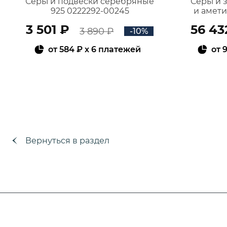
Серьги подвески серебряные
Серьги 
925 0222292-00245
и амет
3 501 ₽
56 43
3 890 ₽
-10%
от
584 ₽
x 6 платежей
от
9
В КОРЗИНУ
Вернуться в раздел