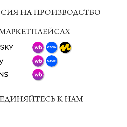
РСИЯ НА ПРОИЗВОДСТВО
 МАРКЕТПЛЕЙСАХ
SKY
ChatApp
y
online
INS
Мессенджеры
Свяжитесь с нами через любой удобный
мессенджер!
ЕДИНЯЙТЕСЬ К НАМ
Телеграм
Макс
ВКонтакте