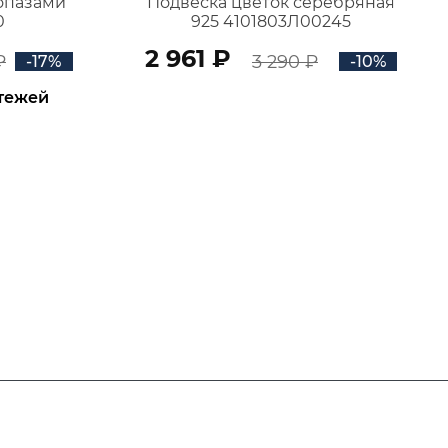
топазами
Подвеска цветок серебряная
0
925 4101803Л00245
2 961 ₽
₽
3 290 ₽
-17%
-10%
атежей
В КОРЗИНУ