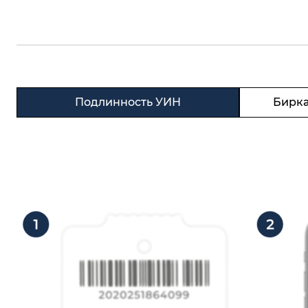
Подлинность УИН
Бирка