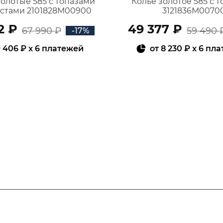
золотые 585 с топазами
Колье золотое 585 с 
истами 2101828М00900
3121836М0070
2 ₽
49 377 ₽
67 990 ₽
59 490 
-17%
 406 ₽
x 6 платежей
от
8 230 ₽
x 6 пл
В КОРЗИНУ
В КОРЗИНУ