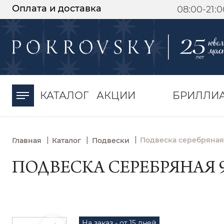
Оплата и доставка
08:00-21:
-30%
от 15 дней с
момента оплаты
КАТАЛОГ
АКЦИИ
БРИЛЛИ
|
|
|
Подвеска серебряная
Главная
Каталог
Подвески
ПОДВЕСКА СЕРЕБРЯНАЯ 9
На заказ - от 15 дней