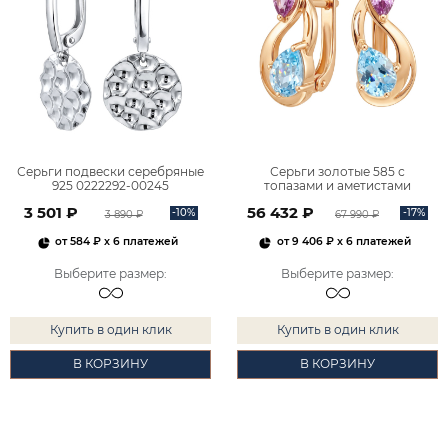
Серьги подвески серебряные
Серьги золотые 585 с
925 0222292-00245
топазами и аметистами
2101828М00900
3 501 ₽
56 432 ₽
-10%
-17%
3 890 ₽
67 990 ₽
от
584 ₽
x 6 платежей
от
9 406 ₽
x 6 платежей
Выберите размер
:
Выберите размер
:
Купить в один клик
Купить в один клик
В КОРЗИНУ
В КОРЗИНУ