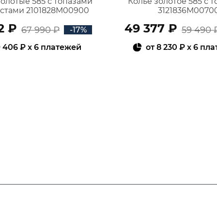
золотые 585 с топазами
Колье золотое 585 с 
истами 2101828М00900
3121836М0070
2 ₽
49 377 ₽
67 990 ₽
59 490 
-17%
 406 ₽
x 6 платежей
от
8 230 ₽
x 6 пл
В КОРЗИНУ
В КОРЗИНУ