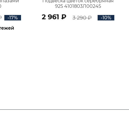
топазами
Подвеска цветок серебряная
0
925 4101803Л00245
2 961 ₽
₽
3 290 ₽
-17%
-10%
атежей
В КОРЗИНУ