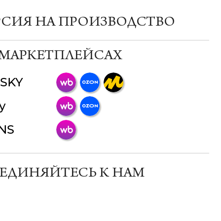
РСИЯ НА ПРОИЗВОДСТВО
 МАРКЕТПЛЕЙСАХ
SKY
ChatApp
y
online
INS
Мессенджеры
Свяжитесь с нами через любой удобный
мессенджер!
ЕДИНЯЙТЕСЬ К НАМ
Телеграм
Макс
ВКонтакте