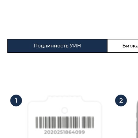
Подлинность УИН
Бирка