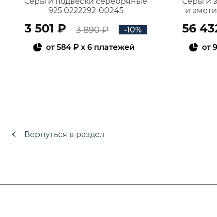
Серьги подвески серебряные
Серьги 
925 0222292-00245
и амет
3 501 ₽
56 43
3 890 ₽
-10%
от
584 ₽
x 6 платежей
от
9
В КОРЗИНУ
Вернуться в раздел