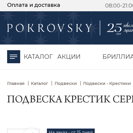
Оплата и доставка
08:00-21:
-30%
от 15 дней с
момента оплаты
КАТАЛОГ
АКЦИИ
БРИЛЛИ
|
|
|
Главная
Каталог
Подвески
Подвески - Крестики
ПОДВЕСКА КРЕСТИК СЕРЕ
На заказ - от 15 дней