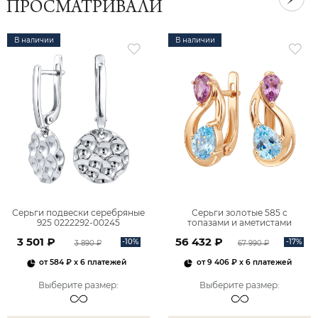
ПРОСМАТРИВАЛИ
В наличии
В наличии
Серьги подвески серебряные
Серьги золотые 585 с
925 0222292-00245
топазами и аметистами
2101828М00900
3 501 ₽
56 432 ₽
-10%
-17%
3 890 ₽
67 990 ₽
от
584 ₽
x 6 платежей
от
9 406 ₽
x 6 платежей
Выберите размер
:
Выберите размер
: