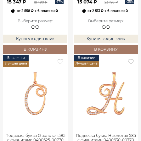
15 347 ₽
15 074 ₽
-17%
-35%
18 490 ₽
23 190 ₽
от
2 558 ₽
x 6 платежей
от
2 513 ₽
x 6 платежей
Выберите размер
:
Выберите размер
:
Купить в один клик
Купить в один клик
В КОРЗИНУ
В КОРЗИНУ
В наличии
В наличии
Лучшая цена
Лучшая цена
Подвеска буква О золотая 585
Подвеска буква Н золотая 585
с фианитами 0400625-00770
с фианитами 0400630-00770