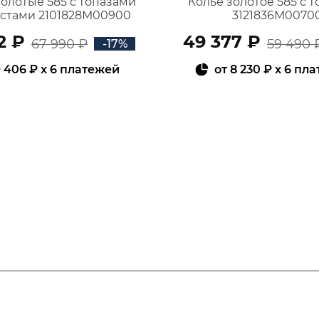
золотые 585 с топазами
Колье золотое 585 с 
истами 2101828М00900
3121836М0070
2 ₽
49 377 ₽
67 990 ₽
59 490 
-17%
 406 ₽
x 6 платежей
от
8 230 ₽
x 6 пл
В КОРЗИНУ
В КОРЗИНУ