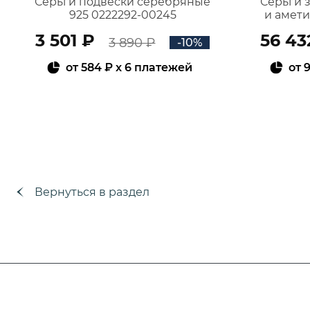
Серьги подвески серебряные
Серьги 
925 0222292-00245
и амет
3 501 ₽
56 43
3 890 ₽
-10%
от
584 ₽
x 6 платежей
от
9
В КОРЗИНУ
Вернуться в раздел