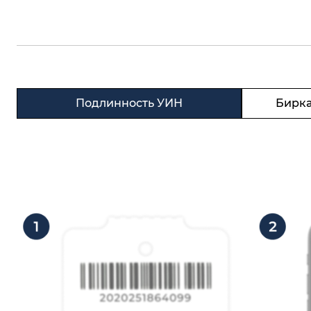
Подлинность УИН
Бирка