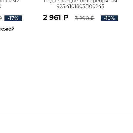
топазами
Подвеска цветок серебряная
0
925 4101803Л00245
2 961 ₽
₽
3 290 ₽
-17%
-10%
атежей
В КОРЗИНУ