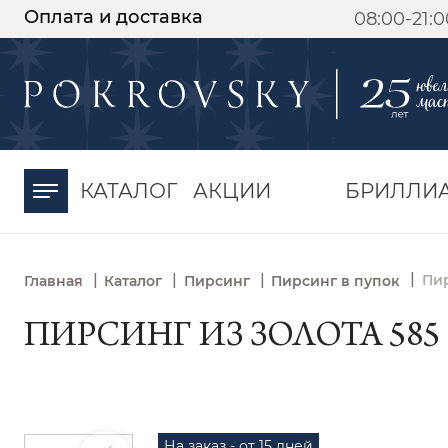
Оплата и доставка
08:00-21:
-30%
от 15 дней с
момента оплаты
КАТАЛОГ
АКЦИИ
БРИЛЛИ
|
|
|
|
Пир
Главная
Каталог
Пирсинг
Пирсинг в пупок
ПИРСИНГ ИЗ ЗОЛОТА 585
На заказ - от 15 дней