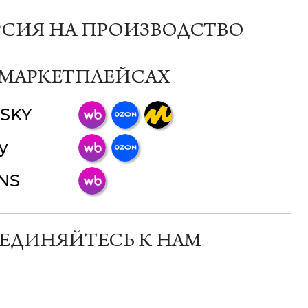
РСИЯ НА ПРОИЗВОДСТВО
 МАРКЕТПЛЕЙСАХ
SKY
ChatApp
y
online
INS
Мессенджеры
Свяжитесь с нами через любой удобный
мессенджер!
ЕДИНЯЙТЕСЬ К НАМ
Телеграм
Макс
ВКонтакте