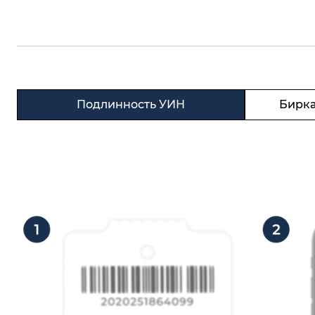
Подлинность УИН
Бирка