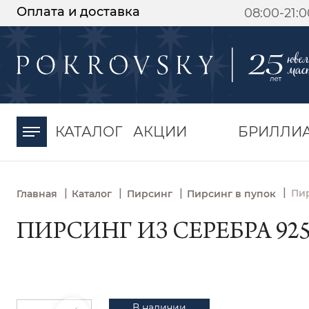
Оплата и доставка
08:00-21:
-30%
от 15 дней с
момента оплаты
КАТАЛОГ
АКЦИИ
БРИЛЛИ
|
|
|
|
Пир
Главная
Каталог
Пирсинг
Пирсинг в пупок
ПИРСИНГ ИЗ СЕРЕБРА 925
В наличии