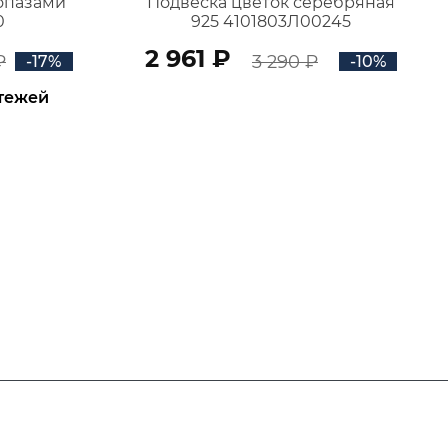
топазами
Подвеска цветок серебряная
0
925 4101803Л00245
2 961 ₽
₽
3 290 ₽
-17%
-10%
атежей
В КОРЗИНУ