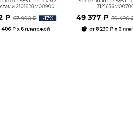
золотые 585 с топазами
Колье золотое 585 с 
истами 2101828М00900
3121836М0070
2 ₽
49 377 ₽
67 990 ₽
59 490 
-17%
 406 ₽
x 6 платежей
от
8 230 ₽
x 6 пл
В КОРЗИНУ
В КОРЗИНУ