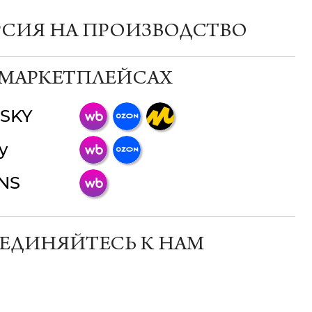
РСИЯ НА ПРОИЗВОДСТВО
 МАРКЕТПЛЕЙСАХ
SKY
ChatApp
y
online
INS
Мессенджеры
Свяжитесь с нами через любой удобный
мессенджер!
ЕДИНЯЙТЕСЬ К НАМ
Телеграм
Макс
ВКонтакте