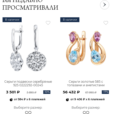
ВЫ НЕДАВНО
ПРОСМАТРИВАЛИ
В наличии
В наличии
Серьги подвески серебряные
Серьги золотые 585 с
925 0222292-00245
топазами и аметистами
2101828М00900
3 501 ₽
56 432 ₽
-10%
-17%
3 890 ₽
67 990 ₽
от
584 ₽
x 6 платежей
от
9 406 ₽
x 6 платежей
Выберите размер
:
Выберите размер
: