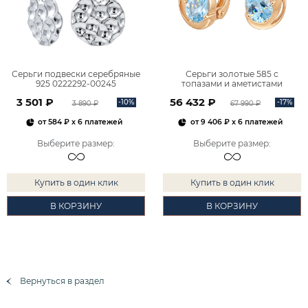
Серьги подвески серебряные
Серьги золотые 585 с
925 0222292-00245
топазами и аметистами
2101828М00900
3 501 ₽
56 432 ₽
-10%
-17%
3 890 ₽
67 990 ₽
от
584 ₽
x 6 платежей
от
9 406 ₽
x 6 платежей
Выберите размер
:
Выберите размер
:
Купить в один клик
Купить в один клик
В КОРЗИНУ
В КОРЗИНУ
Вернуться в раздел