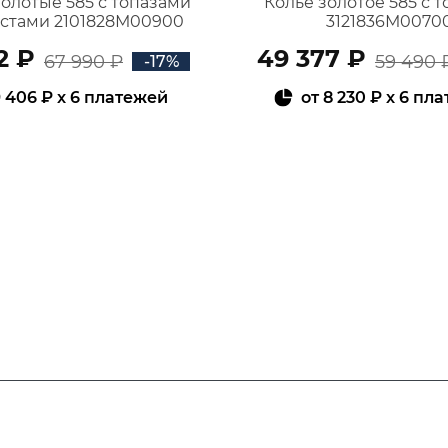
золотые 585 с топазами
Колье золотое 585 с 
истами 2101828М00900
3121836М0070
2 ₽
49 377 ₽
67 990 ₽
59 490 
-17%
 406 ₽
x 6 платежей
от
8 230 ₽
x 6 пл
В КОРЗИНУ
В КОРЗИНУ