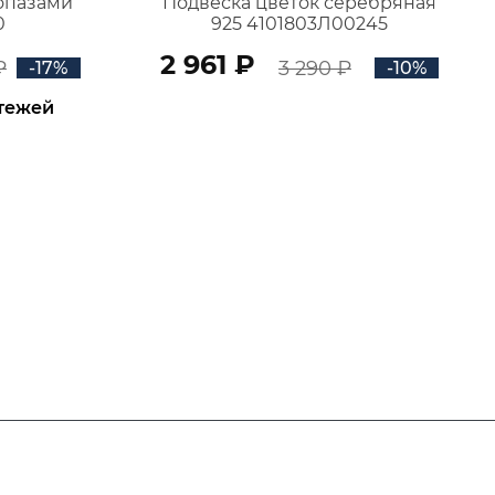
топазами
Подвеска цветок серебряная
0
925 4101803Л00245
2 961 ₽
₽
3 290 ₽
-17%
-10%
атежей
В КОРЗИНУ