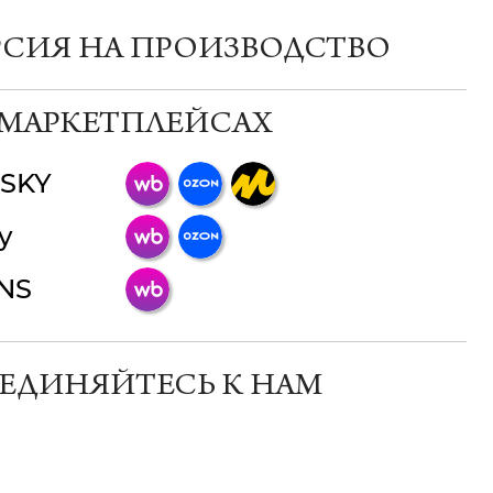
РСИЯ НА ПРОИЗВОДСТВО
 МАРКЕТПЛЕЙСАХ
SKY
ChatApp
y
online
INS
Мессенджеры
Свяжитесь с нами через любой удобный
мессенджер!
ЕДИНЯЙТЕСЬ К НАМ
Телеграм
Макс
ВКонтакте