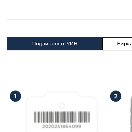
Подлинность УИН
Бирка