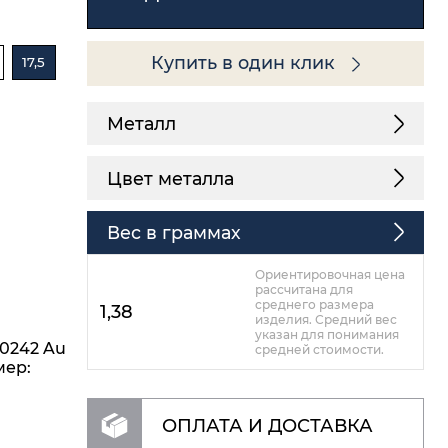
Купить в один клик
17,5
Металл
Цвет металла
Вес в граммах
Ориентировочная цена
рассчитана для
среднего размера
1,38
изделия. Средний вес
указан для понимания
00242 Au
средней стоимости.
мер:
ОПЛАТА И ДОСТАВКА