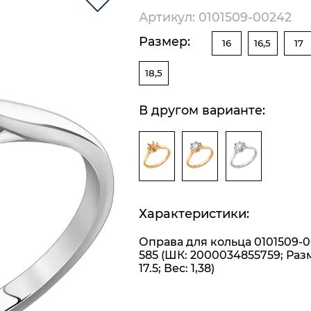
Артикул: 0101509-00242
Размер:
16
16,5
17
18,5
В другом варианте:
Характеристики:
Оправа для кольца 0101509-
585 (ШК: 2000034855759; Раз
17.5; Вес: 1,38)