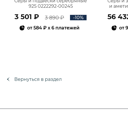
Серьги подвески серебряные
Серьги 
925 0222292-00245
и амет
3 501 ₽
56 43
3 890 ₽
-10%
от
584 ₽
x 6 платежей
от
9
В КОРЗИНУ
Вернуться в раздел