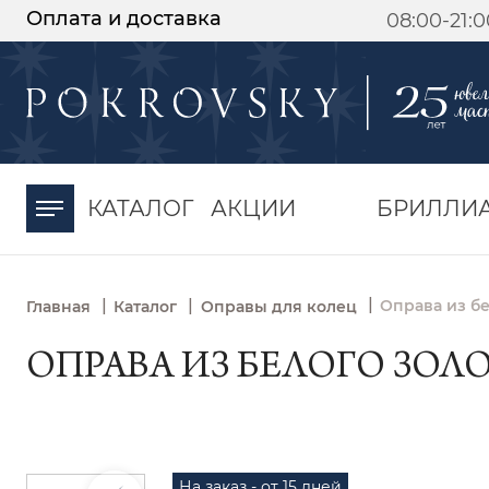
Оплата и доставка
08:00-21:
-30%
от 15 дней с
момента оплаты
КАТАЛОГ
АКЦИИ
БРИЛЛИ
|
|
|
Оправа из бе
Главная
Каталог
Оправы для колец
ОПРАВА ИЗ БЕЛОГО ЗОЛОТ
На заказ - от 15 дней