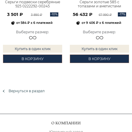
Серьги подвески серебряные
Серьги золотые 585 с
925 0222292-00245
топазами и аметистами
2101828М00900
3 501 ₽
56 432 ₽
-10%
-17%
3 890 ₽
67 990 ₽
от
584 ₽
x 6 платежей
от
9 406 ₽
x 6 платежей
Выберите размер
:
Выберите размер
:
Купить в один клик
Купить в один клик
В КОРЗИНУ
В КОРЗИНУ
Вернуться в раздел
О КОМПАНИИ
Ювелирный завод