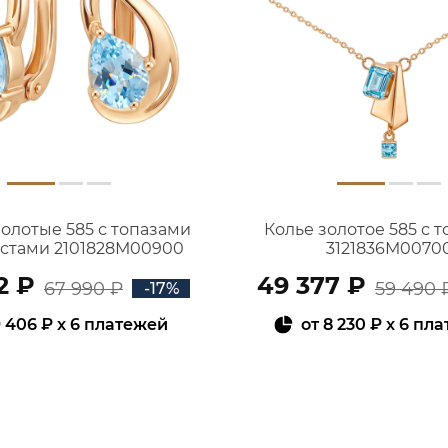
золотые 585 с топазами
Колье золотое 585 с 
истами 2101828М00900
3121836М0070
2 ₽
49 377 ₽
67 990 ₽
59 490 
-17%
 406 ₽
x 6 платежей
от
8 230 ₽
x 6 пл
В КОРЗИНУ
В КОРЗИНУ