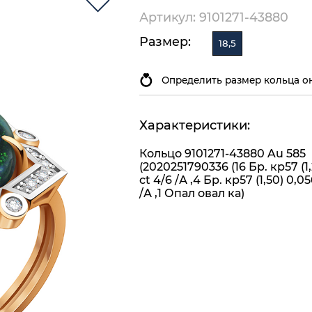
Артикул: 9101271-43880
Размер:
18,5
Определить размер кольца о
Характеристики:
Кольцо 9101271-43880 Au 585
(2020251790336 (16 Бр. кр57 (1,
ct 4/6 /А ,4 Бр. кр57 (1,50) 0,05
/А ,1 Опал овал ка)