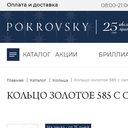
Оплата и доставка
08:00-21:
-30%
от 15 дней с
момента оплаты
КАТАЛОГ
АКЦИИ
БРИЛЛИ
|
|
|
Кольцо золотое 585 с с
Главная
Каталог
Кольца
КОЛЬЦО ЗОЛОТОЕ 585 С 
На заказ - от 15 дней