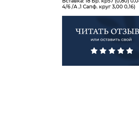
Вставка: 18 Бр. кр57 (0,80) 0,0
4/6 /А ,1 Сапф. круг 3,00 0,16)