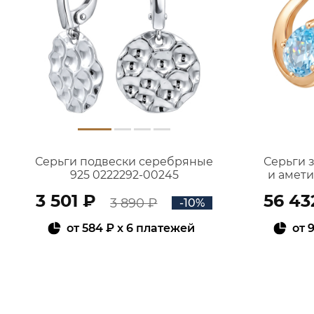
Серьги подвески серебряные
Серьги 
925 0222292-00245
и амет
3 501 ₽
56 43
3 890 ₽
-10%
от
584 ₽
x 6 платежей
от
9
В КОРЗИНУ