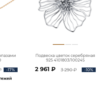
топазами
Подвеска цветок серебряная
0
925 4101803Л00245
2 961 ₽
₽
3 290 ₽
-17%
-10%
атежей
В КОРЗИНУ