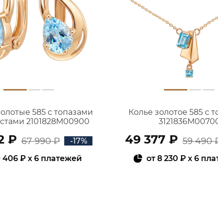
золотые 585 с топазами
Колье золотое 585 с 
истами 2101828М00900
3121836М0070
2 ₽
49 377 ₽
67 990 ₽
59 490 
-17%
 406 ₽
x 6 платежей
от
8 230 ₽
x 6 пл
В КОРЗИНУ
В КОРЗИНУ