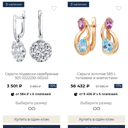
В наличии
В наличии
Серьги подвески серебряные
Серьги золотые 585 с
925 0222292-00245
топазами и аметистами
2101828М00900
3 501 ₽
56 432 ₽
-10%
-17%
3 890 ₽
67 990 ₽
от
584 ₽
x 6 платежей
от
9 406 ₽
x 6 платежей
Выберите размер
:
Выберите размер
:
Купить в один клик
Купить в один клик