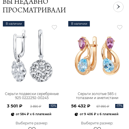
ВЫ НЕДАВНО
ПРОСМАТРИВАЛИ
В наличии
В наличии
Серьги подвески серебряные
Серьги золотые 585 с
925 0222292-00245
топазами и аметистами
2101828М00900
3 501 ₽
56 432 ₽
-10%
-17%
3 890 ₽
67 990 ₽
от
584 ₽
x 6 платежей
от
9 406 ₽
x 6 платежей
Выберите размер
:
Выберите размер
: