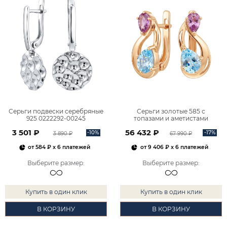
Серьги подвески серебряные
Серьги золотые 585 с
925 0222292-00245
топазами и аметистами
2101828М00900
3 501 ₽
56 432 ₽
-10%
-17%
3 890 ₽
67 990 ₽
от
584 ₽
x 6 платежей
от
9 406 ₽
x 6 платежей
Выберите размер
:
Выберите размер
:
Купить в один клик
Купить в один клик
В КОРЗИНУ
В КОРЗИНУ