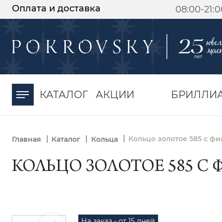
Оплата и доставка
08:00-21:
-30%
от 15 дней с
момента оплаты
КАТАЛОГ
АКЦИИ
БРИЛЛИ
|
|
|
Кольцо золотое 585 с фи
Главная
Каталог
Кольца
КОЛЬЦО ЗОЛОТОЕ 585 С 
На заказ - от 15 дней