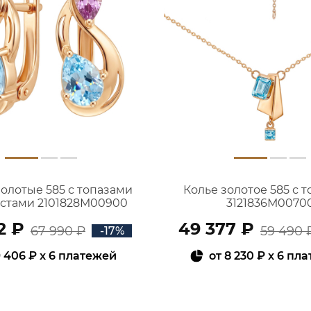
золотые 585 с топазами
Колье золотое 585 с 
истами 2101828М00900
3121836М0070
2 ₽
49 377 ₽
67 990 ₽
59 490 
-17%
 406 ₽
x 6 платежей
от
8 230 ₽
x 6 пл
В КОРЗИНУ
В КОРЗИНУ