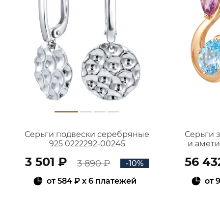
Серьги подвески серебряные
Серьги 
925 0222292-00245
и амет
3 501 ₽
56 43
3 890 ₽
-10%
от
584 ₽
x 6 платежей
от
9
В КОРЗИНУ