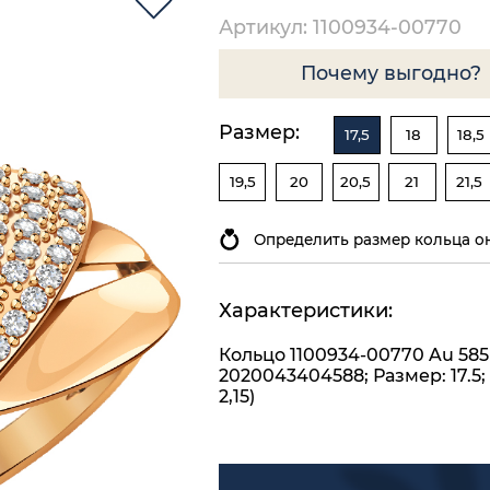
Артикул: 1100934-00770
Почему выгодно?
Размер:
17,5
18
18,5
19,5
20
20,5
21
21,5
Определить размер кольца о
Характеристики:
Кольцо 1100934-00770 Au 585
2020043404588; Размер: 17.5;
2,15)