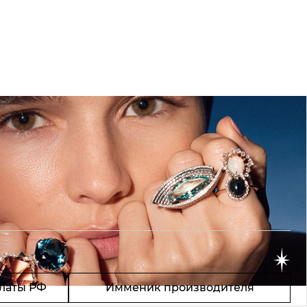
латы РФ
Имменик производителя