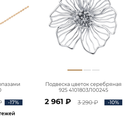
топазами
Подвеска цветок серебряная
0
925 4101803Л00245
2 961 ₽
₽
3 290 ₽
-17%
-10%
атежей
В КОРЗИНУ