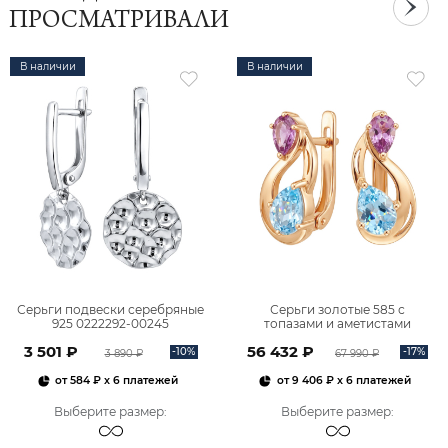
ПРОСМАТРИВАЛИ
В наличии
В наличии
Серьги подвески серебряные
Серьги золотые 585 с
925 0222292-00245
топазами и аметистами
2101828М00900
3 501 ₽
56 432 ₽
-10%
-17%
3 890 ₽
67 990 ₽
от
584 ₽
x 6 платежей
от
9 406 ₽
x 6 платежей
Выберите размер
:
Выберите размер
: