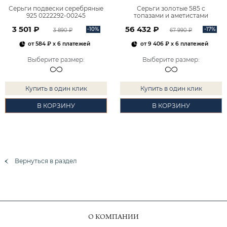
Серьги подвески серебряные
Серьги золотые 585 с
925 0222292-00245
топазами и аметистами
2101828М00900
3 501 ₽
56 432 ₽
-10%
-17%
3 890 ₽
67 990 ₽
от
584 ₽
x 6 платежей
от
9 406 ₽
x 6 платежей
Выберите размер
:
Выберите размер
:
Купить в один клик
Купить в один клик
В КОРЗИНУ
В КОРЗИНУ
Вернуться в раздел
О КОМПАНИИ