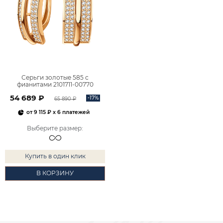
Серьги золотые 585 с
фианитами 2101711-00770
54 689 ₽
-17%
65 890 ₽
от
9 115 ₽
x 6 платежей
Выберите размер
:
Купить в один клик
В КОРЗИНУ