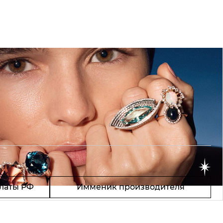
латы РФ
Имменик производителя