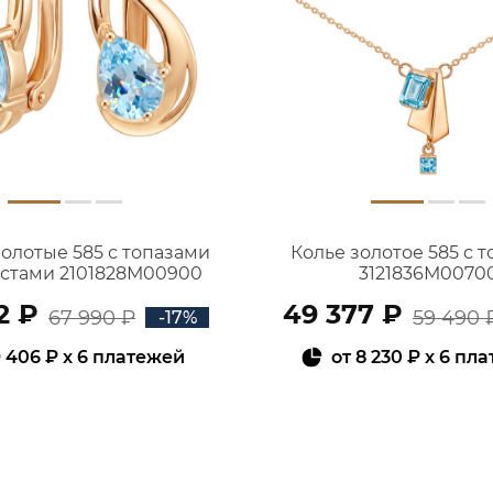
золотые 585 с топазами
Колье золотое 585 с 
истами 2101828М00900
3121836М0070
2 ₽
49 377 ₽
67 990 ₽
59 490 
-17%
 406 ₽
x 6 платежей
от
8 230 ₽
x 6 пл
В КОРЗИНУ
В КОРЗИНУ