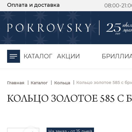
Оплата и доставка
08:00-21:
-30%
от 15 дней с
момента оплаты
КАТАЛОГ
АКЦИИ
БРИЛЛИ
|
|
|
Кольцо золотое 585 с бр
Главная
Каталог
Кольца
КОЛЬЦО ЗОЛОТОЕ 585 С 
На заказ - от 15 дней