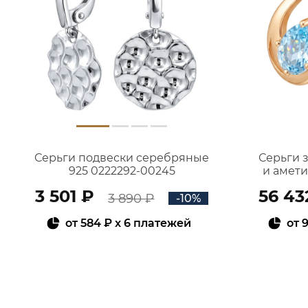
Серьги подвески серебряные
Серьги 
925 0222292-00245
и амет
3 501 ₽
56 43
3 890 ₽
-10%
от
584 ₽
x 6 платежей
от
9
В КОРЗИНУ