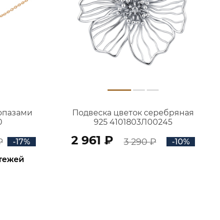
топазами
Подвеска цветок серебряная
0
925 4101803Л00245
2 961 ₽
₽
3 290 ₽
-17%
-10%
атежей
В КОРЗИНУ