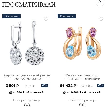
ПРОСМАТРИВАЛИ
В наличии
В наличии
Серьги подвески серебряные
Серьги золотые 585 с
925 0222292-00245
топазами и аметистами
2101828М00900
3 501 ₽
56 432 ₽
-10%
-17%
3 890 ₽
67 990 ₽
от
584 ₽
x 6 платежей
от
9 406 ₽
x 6 платежей
Выберите размер
:
Выберите размер
: